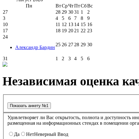
Пн
Вт
Ср
Чт
Пт
Сб
Вс
27
28
29
30
31
1
2
3
4
5
6
7
8
9
10
11
12
13
14
15
16
17
18
19
20
21
22
23
24
25
26
27
28
29
30
Александр Бардин
31
1
2
3
4
5
6
Независимая оценка кач
Удовлетворяет ли Вас открытость, полнота и доступность информации о деятельности в культурно-досуговом центре "Губернский" ,
размещенная на информационных стендах в помещении о
Да
Нет
Неверный Ввод