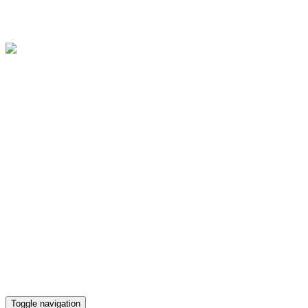
Областное государственное бюджетное учреждение культуры
"Культурно-досуговый центр "Губернский"
Версия для слабовидящих
Телефон кассы
(4812) 38-90-02
Toggle navigation