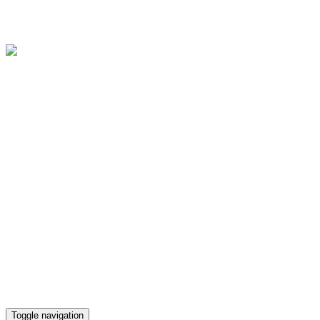
Областное государственное бюджетное учреждение культуры
"Культурно-досуговый центр "Губернский"
Версия для слабовидящих
Телефон кассы
(4812) 38-90-02
Toggle navigation