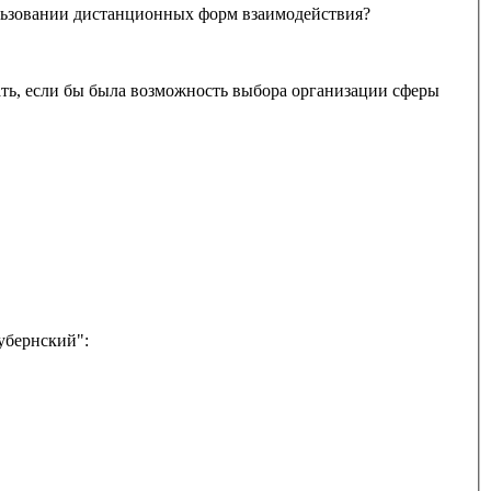
ри использовании дистанционных форм взаимодействия?
убернский":