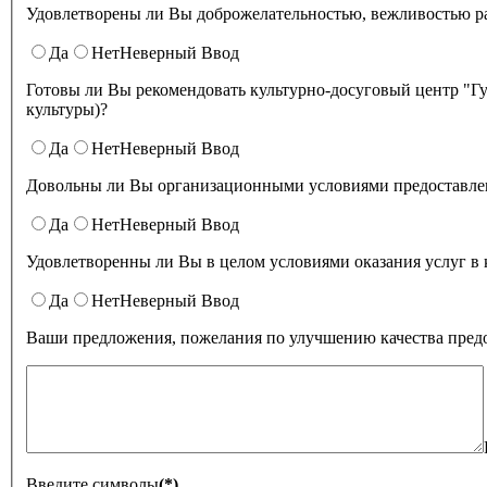
Удовлетворены ли Вы доброжелательностью
Да
Нет
Неверный Ввод
Готовы ли Вы рекомендовать культурно-досуговый центр "Губернский" родственникам и знакомым (могли бы ее рекомендовать, если бы была возможност
культуры)?
Да
Нет
Неверный Ввод
Довольны ли Вы организационными условиями предоставлени
Да
Нет
Неверный Ввод
Удовлетворенны ли Вы в целом условиями оказа
Да
Нет
Неверный Ввод
Ваши предложения, пожелания по улучшению качества предо
Введите символы
(*)