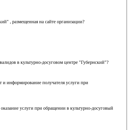
Удовлетворяет ли Вас открытость, полнота и доступность информации о деятельности культурно-досугового центра "Губернский" , размещенная на сайте организации?
валидов в культурно-досуговом центре "Губернский"?
оказание услуги при обращении в культурно-досуговый