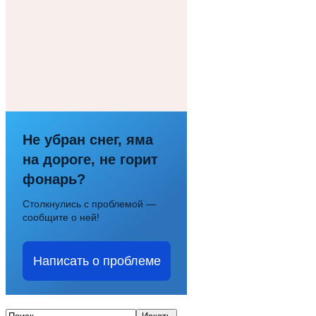
Не убран снег, яма
на дороге, не горит
фонарь?
Столкнулись с проблемой —
сообщите о ней!
Написать о проблеме