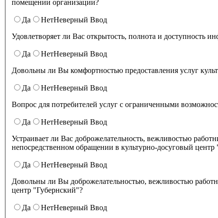
помещении организации?
Да
Нет
Неверный Ввод
Да
Нет
Неверный Ввод
Довольны ли Вы комфортностью предоставления услуг куль
Да
Нет
Неверный Ввод
Вопрос для потребителей услуг с ограниченными возможност
Да
Нет
Неверный Ввод
Устраивает ли Вас доброжелательность, вежливостью работников организации культуры, обеспечивающих первичный контакт и информирование получателя услуги при
непосредственном обращении в культурно-досуговый центр 
Да
Нет
Неверный Ввод
Довольны ли Вы доброжелательностью, вежливостью работни
центр "Губернский"?
Да
Нет
Неверный Ввод