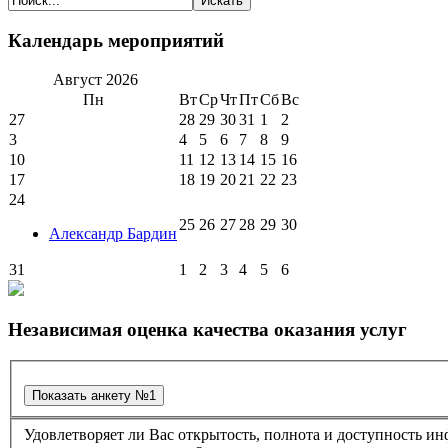
Календарь мероприятий
Август
2026
Пн
Вт
Ср
Чт
Пт
Сб
Вс
27
28
29
30
31
1
2
3
4
5
6
7
8
9
10
11
12
13
14
15
16
17
18
19
20
21
22
23
24
25
26
27
28
29
30
Александр Бардин
31
1
2
3
4
5
6
Независимая оценка качества оказания услуг
Удовлетворяет ли Вас открытость, полнота и доступность информации о деятельности в культурно-досуговом центре "Губернский" , размещенная на информационных стендах в