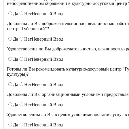
непосредственном обращении в культурно-досуговый центр 
Да
Нет
Неверный Ввод
Довольны ли Вы доброжелательностью, вежливостью работни
центр "Губернский"?
Да
Нет
Неверный Ввод
Удовлетворены ли Вы доброжелательностью
Да
Нет
Неверный Ввод
Готовы ли Вы рекомендовать культурно-досуговый центр "Губернский" родственникам и знакомым (могли бы ее рекомендовать, если бы была возможност
культуры)?
Да
Нет
Неверный Ввод
Довольны ли Вы организационными условиями предоставлени
Да
Нет
Неверный Ввод
Удовлетворенны ли Вы в целом условиями оказа
Да
Нет
Неверный Ввод