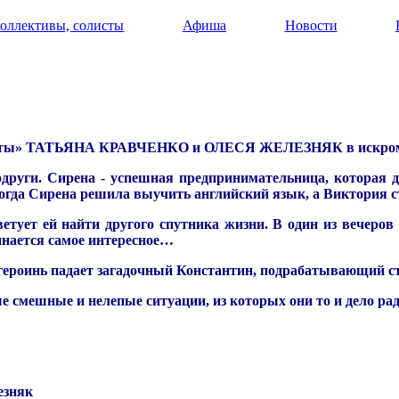
оллективы, солисты
Афиша
Новости
«Сваты» ТАТЬЯНА КРАВЧЕНКО и ОЛЕСЯ ЖЕЛЕЗНЯК в искро
други. Сирена - успешная предпринимательница, которая 
когда Сирена решила выучить английский язык, а Виктория с
етует ей найти другого спутника жизни. В один из вечеров
инается самое интересное…
х героинь падает загадочный Константин, подрабатывающий 
е смешные и нелепые ситуации, из которых они то и дело ра
езняк