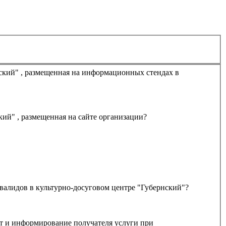
Удовлетворяет ли Вас открытость, полнота и доступность информации о деятельности культурно-досугового центра "Губернский" , размещенная на сайте организации?
валидов в культурно-досуговом центре "Губернский"?