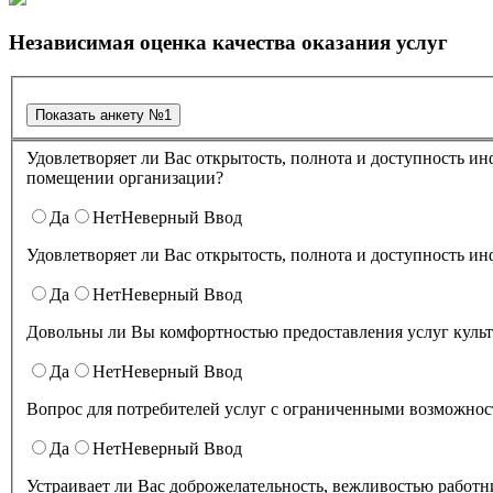
Независимая оценка качества оказания услуг
Удовлетворяет ли Вас открытость, полнота и доступность информации о деятельности в культурно-досуговом центре "Губернский" , размещенная на информационных стендах в
помещении организации?
Да
Нет
Неверный Ввод
Да
Нет
Неверный Ввод
Довольны ли Вы комфортностью предоставления услуг куль
Да
Нет
Неверный Ввод
Вопрос для потребителей услуг с ограниченными возможност
Да
Нет
Неверный Ввод
Устраивает ли Вас доброжелательность, вежливостью работников организации культуры, обеспечивающих первичный контакт и информирование получателя услуги при