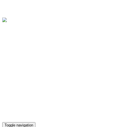
Областное государственное бюджетное учреждение культуры
"Культурно-досуговый центр "Губернский"
Версия для слабовидящих
Телефон кассы
(4812) 38-90-02
Toggle navigation