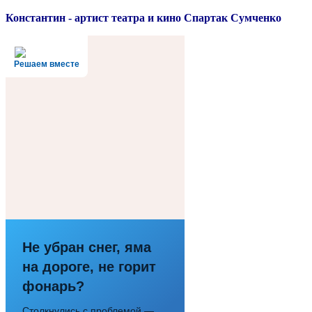
Константин - артист театра и кино Спартак Сумченко
Решаем вместе
Не убран снег, яма
на дороге, не горит
фонарь?
Столкнулись с проблемой —