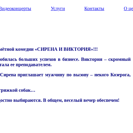
Видеоконцерты
Услуги
Контакты
О ц
мётной комедии «СИРЕНА И ВИКТОРИЯ»!!!
добилась больших успехов в бизнесе. Виктория – скромный
тала ее преподавателем.
 Сирена приглашает мужчину по вызову – некого Козерога,
стрижкой собак…
достно выбираются. В общем, веселый вечер обеспечен!