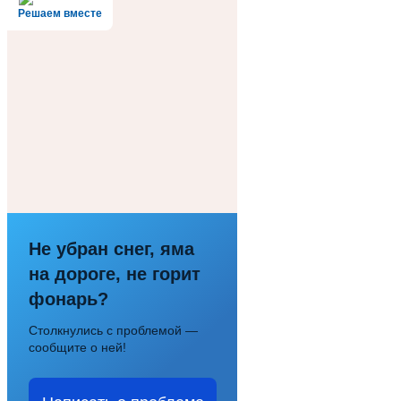
Решаем вместе
Не убран снег, яма
на дороге, не горит
фонарь?
Столкнулись с проблемой —
сообщите о ней!