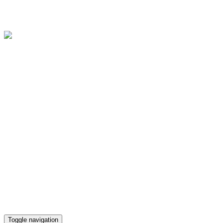
Областное государственное бюджетное учреждение культуры
"Культурно-досуговый центр "Губернский"
Версия для слабовидящих
Телефон кассы
(4812) 38-90-02
Toggle navigation