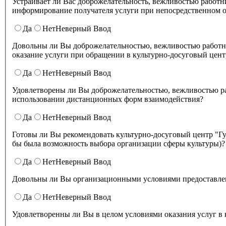
Устраивает ли Вас доброжелательность, вежливостью работников организации культуры, обеспечивающих первичный контакт и
информирование получателя услуги при непосредственном о
Да
Нет
Неверный Ввод
Довольны ли Вы доброжелательностью, вежливостью работн
оказание услуги при обращении в культурно-досуговый цент
Да
Нет
Неверный Ввод
Удовлетворены ли Вы доброжелательностью, вежливостью работников культурно-досугового центра "Губернский" при
использовании дистанционных форм взаимодействия?
Да
Нет
Неверный Ввод
Готовы ли Вы рекомендовать культурно-досуговый центр "Губернский" родственникам и знакомым (могли бы ее 
бы была возможность выбора организации сферы культуры)?
Да
Нет
Неверный Ввод
Довольны ли Вы организационными условиями предоставлени
Да
Нет
Неверный Ввод
Удовлетворенны ли Вы в целом условиями оказа