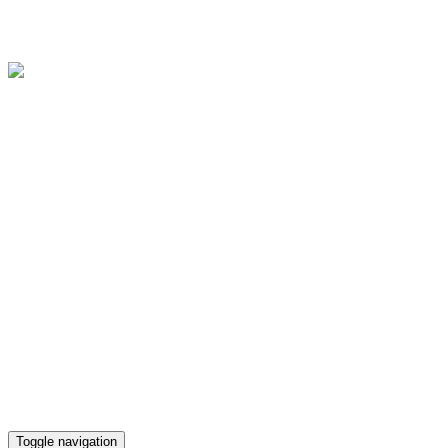
Областное государственное бюджетное учреждение культуры
"Культурно-досуговый центр "Губернский"
Версия для слабовидящих
Телефон кассы
(4812) 38-90-02
Toggle navigation