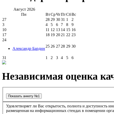
Август
2026
Пн
Вт
Ср
Чт
Пт
Сб
Вс
27
28
29
30
31
1
2
3
4
5
6
7
8
9
10
11
12
13
14
15
16
17
18
19
20
21
22
23
24
25
26
27
28
29
30
Александр Бардин
31
1
2
3
4
5
6
Независимая оценка кач
Удовлетворяет ли Вас открытость, полнота и доступность информации о деятельности в культурно-досуговом центре "Губернский" ,
размещенная на информационных стендах в помещении о