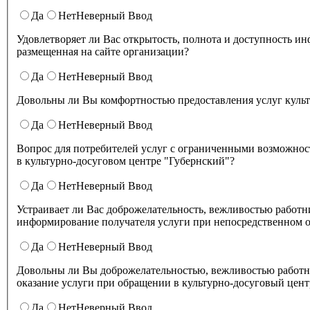
Да
Нет
Неверный Ввод
Удовлетворяет ли Вас открытость, полнота и доступность информации о деятельности культурно-досугового центра "Губернский" ,
размещенная на сайте организации?
Да
Нет
Неверный Ввод
Довольны ли Вы комфортностью предоставления услуг куль
Да
Нет
Неверный Ввод
Вопрос для потребителей услуг с ограниченными возможнос
в культурно-досуговом центре "Губернский"?
Да
Нет
Неверный Ввод
Устраивает ли Вас доброжелательность, вежливостью работников организации культуры, обеспечивающих первичный контакт и
информирование получателя услуги при непосредственном о
Да
Нет
Неверный Ввод
Довольны ли Вы доброжелательностью, вежливостью работн
оказание услуги при обращении в культурно-досуговый цент
Да
Нет
Неверный Ввод