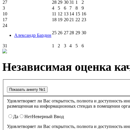
27
28
29
30
31
1
2
3
4
5
6
7
8
9
10
11
12
13
14
15
16
17
18
19
20
21
22
23
24
25
26
27
28
29
30
Александр Бардин
31
1
2
3
4
5
6
Независимая оценка кач
Удовлетворяет ли Вас открытость, полнота и доступность информации о деятельности в культурно-досуговом центре "Губернский" ,
размещенная на информационных стендах в помещении о
Да
Нет
Неверный Ввод
Удовлетворяет ли Вас открытость, полнота и доступность информации о деятельности культурно-досугового центра "Губернский" ,