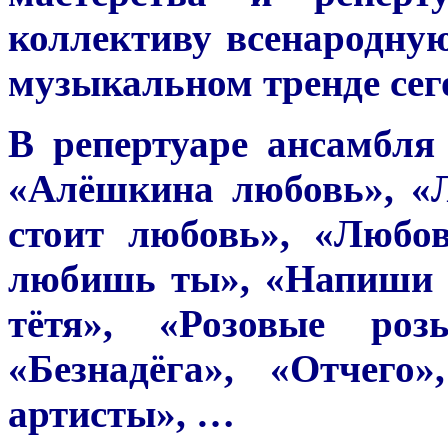
коллективу всенародну
музыкальном тренде сег
В репертуаре ансамбля
«Алёшкина любовь», «
стоит любовь», «Любо
любишь ты», «Напиши м
тётя», «Розовые ро
«Безнадёга», «Отчего
артисты», …