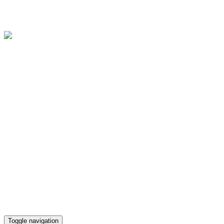
Областное государственное бюджетное учреждение культуры
"Культурно-досуговый центр "Губернский"
Версия для слабовидящих
Телефон кассы
(4812) 38-90-02
Toggle navigation