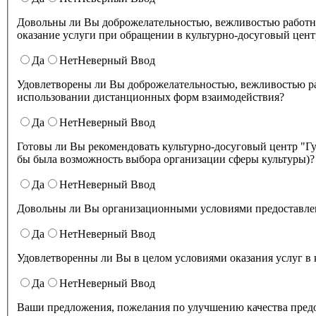
Довольны ли Вы доброжелательностью, вежливостью работн
оказание услуги при обращении в культурно-досуговый цент
Да
Нет
Неверный Ввод
Удовлетворены ли Вы доброжелательностью, вежливостью работников культурно-досугового центра "Губернский" при
использовании дистанционных форм взаимодействия?
Да
Нет
Неверный Ввод
Готовы ли Вы рекомендовать культурно-досуговый центр "Губернский" родственникам и знакомым (могли бы ее 
бы была возможность выбора организации сферы культуры)?
Да
Нет
Неверный Ввод
Довольны ли Вы организационными условиями предоставлени
Да
Нет
Неверный Ввод
Удовлетворенны ли Вы в целом условиями оказа
Да
Нет
Неверный Ввод
Ваши предложения, пожелания по улучшению качества предо