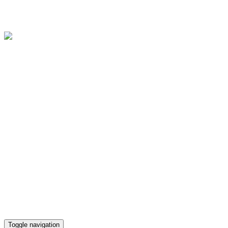
Областное государственное бюджетное учреждение культуры
"Культурно-досуговый центр "Губернский"
Версия для слабовидящих
Телефон кассы
(4812) 38-90-02
Toggle navigation