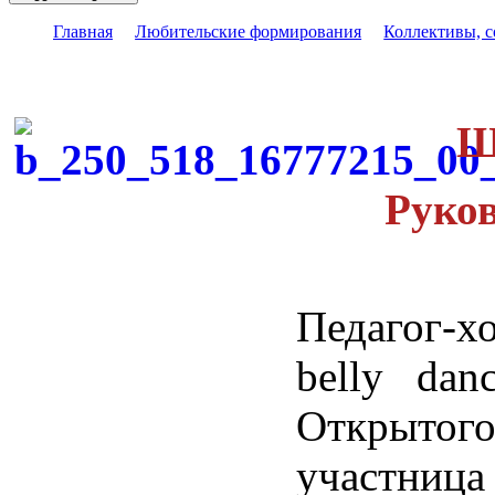
Главная
Любительские формирования
Коллективы, 
Ш
Руко
Педагог-х
belly dan
Открытог
участни