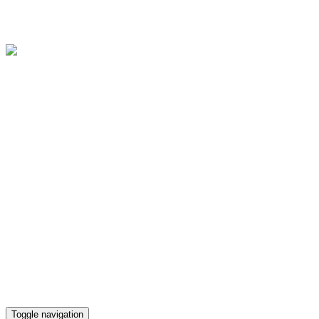
Областное государственное бюджетное учреждение культуры
"Культурно-досуговый центр "Губернский"
Версия для слабовидящих
Телефон кассы
(4812) 38-90-02
Toggle navigation