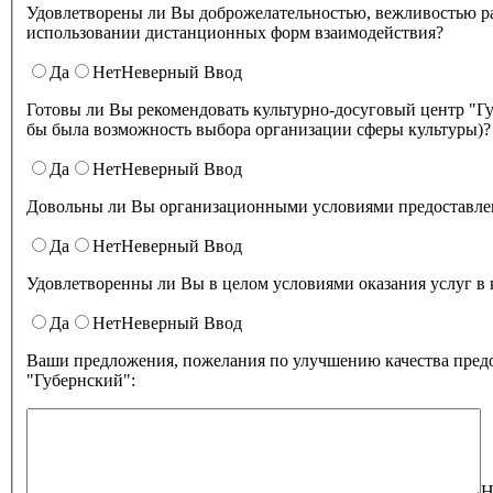
Удовлетворены ли Вы доброжелательностью, вежливостью работников культурно-досугового центра "Губернский" при
использовании дистанционных форм взаимодействия?
Да
Нет
Неверный Ввод
Готовы ли Вы рекомендовать культурно-досуговый центр "Губернский" родственникам и знакомым (могли бы ее 
бы была возможность выбора организации сферы культуры)?
Да
Нет
Неверный Ввод
Довольны ли Вы организационными условиями предоставлени
Да
Нет
Неверный Ввод
Удовлетворенны ли Вы в целом условиями оказа
Да
Нет
Неверный Ввод
Ваши предложения, пожелания по улучшению качества предо
"Губернский":
Н