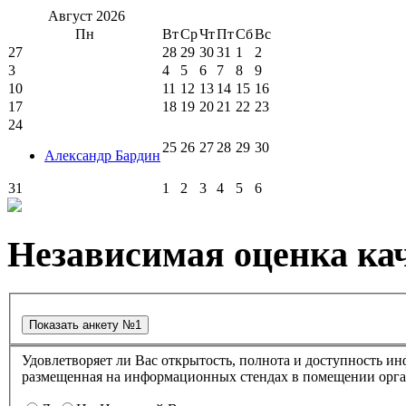
Август
2026
Пн
Вт
Ср
Чт
Пт
Сб
Вс
27
28
29
30
31
1
2
3
4
5
6
7
8
9
10
11
12
13
14
15
16
17
18
19
20
21
22
23
24
25
26
27
28
29
30
Александр Бардин
31
1
2
3
4
5
6
Независимая оценка кач
Удовлетворяет ли Вас открытость, полнота и доступность информации о деятельности в культурно-досуговом центре "Губернский" ,
размещенная на информационных стендах в помещении о