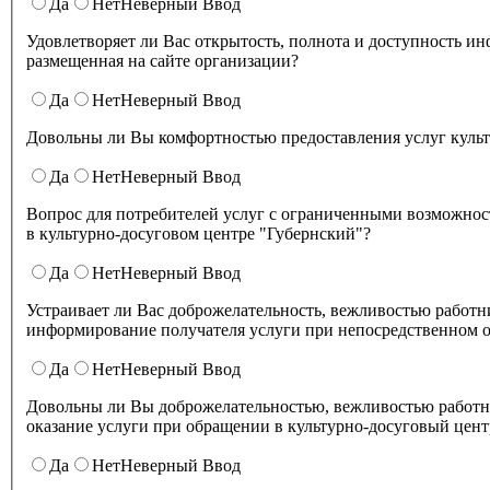
Да
Нет
Неверный Ввод
Удовлетворяет ли Вас открытость, полнота и доступность информации о деятельности культурно-досугового центра "Губернский" ,
размещенная на сайте организации?
Да
Нет
Неверный Ввод
Довольны ли Вы комфортностью предоставления услуг куль
Да
Нет
Неверный Ввод
Вопрос для потребителей услуг с ограниченными возможнос
в культурно-досуговом центре "Губернский"?
Да
Нет
Неверный Ввод
Устраивает ли Вас доброжелательность, вежливостью работников организации культуры, обеспечивающих первичный контакт и
информирование получателя услуги при непосредственном о
Да
Нет
Неверный Ввод
Довольны ли Вы доброжелательностью, вежливостью работн
оказание услуги при обращении в культурно-досуговый цент
Да
Нет
Неверный Ввод