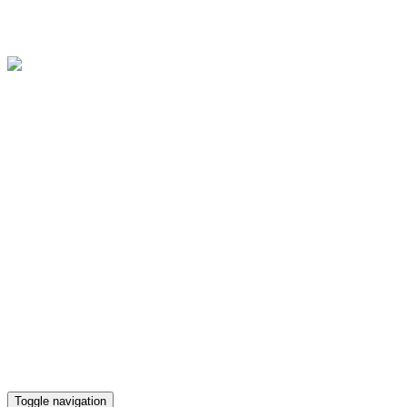
Областное государственное бюджетное учреждение культуры
"Культурно-досуговый центр "Губернский"
Версия для слабовидящих
Телефон кассы
(4812) 38-90-02
Toggle navigation