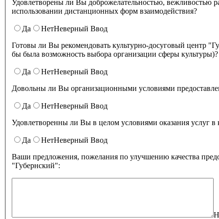
Удовлетворены ли Вы доброжелательностью, вежливостью работников культурно-досугового центра "Губернский" при
использовании дистанционных форм взаимодействия?
Да
Нет
Неверный Ввод
Готовы ли Вы рекомендовать культурно-досуговый центр "Губернский" родственникам и знакомым (могли бы ее 
бы была возможность выбора организации сферы культуры)?
Да
Нет
Неверный Ввод
Довольны ли Вы организационными условиями предоставлени
Да
Нет
Неверный Ввод
Удовлетворенны ли Вы в целом условиями оказа
Да
Нет
Неверный Ввод
Ваши предложения, пожелания по улучшению качества предо
"Губернский":
Н