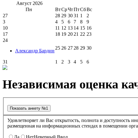
Август
2026
Пн
Вт
Ср
Чт
Пт
Сб
Вс
27
28
29
30
31
1
2
3
4
5
6
7
8
9
10
11
12
13
14
15
16
17
18
19
20
21
22
23
24
25
26
27
28
29
30
Александр Бардин
31
1
2
3
4
5
6
Независимая оценка кач
Удовлетворяет ли Вас открытость, полнота и доступность информации о деятельности в культурно-досуговом центре "Губернский" ,
размещенная на информационных стендах в помещении о
Да
Нет
Неверный Ввод