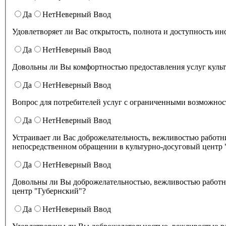
Да
Нет
Неверный Ввод
Да
Нет
Неверный Ввод
Довольны ли Вы комфортностью предоставления услуг куль
Да
Нет
Неверный Ввод
Вопрос для потребителей услуг с ограниченными возможност
Да
Нет
Неверный Ввод
Устраивает ли Вас доброжелательность, вежливостью работников организации культуры, обеспечивающих первичный контакт и информирование получателя услуги при
непосредственном обращении в культурно-досуговый центр 
Да
Нет
Неверный Ввод
Довольны ли Вы доброжелательностью, вежливостью работни
центр "Губернский"?
Да
Нет
Неверный Ввод