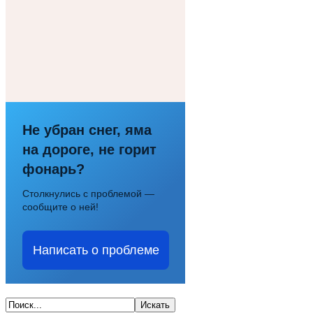
Не убран снег, яма
на дороге, не горит
фонарь?
Столкнулись с проблемой —
сообщите о ней!
Написать о проблеме