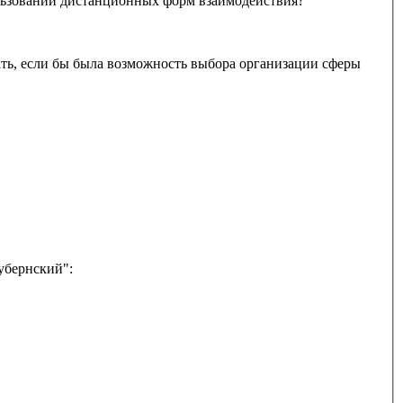
ри использовании дистанционных форм взаимодействия?
убернский":