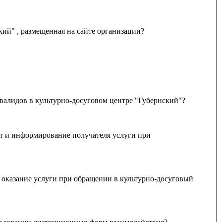
Удовлетворяет ли Вас открытость, полнота и доступность информации о деятельности культурно-досугового центра "Губернский" , размещенная на сайте организации?
валидов в культурно-досуговом центре "Губернский"?
оказание услуги при обращении в культурно-досуговый