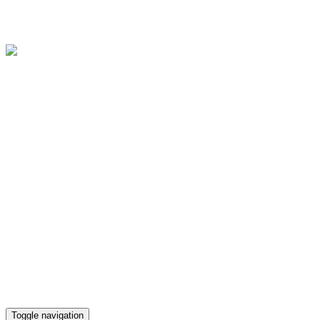
Областное государственное бюджетное учреждение культуры
"Культурно-досуговый центр "Губернский"
Версия для слабовидящих
Телефон кассы
(4812) 38-90-02
Toggle navigation