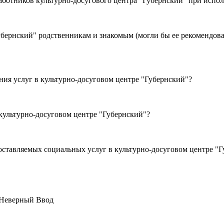
, вежливостью работников культурно-досугового центра "Губернский" п
ь выбора организации сферы
я услуг в культурно-досуговом центре "Губернский"?
ния услуг в культурно-досуговом центре "Губернский"?
ставляемых социальных услуг в культурно-досуговом центре "Г
Неверный Ввод