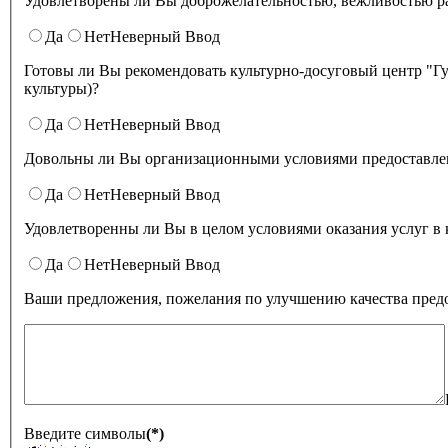
Удовлетворены ли Вы доброжелательностью
Да
Нет
Неверный Ввод
Готовы ли Вы рекомендовать культурно-досуговый центр "Губернский" родственникам и знакомым (могли бы ее рекомендовать, если бы была возможност
культуры)?
Да
Нет
Неверный Ввод
Довольны ли Вы организационными условиями предоставлени
Да
Нет
Неверный Ввод
Удовлетворенны ли Вы в целом условиями оказа
Да
Нет
Неверный Ввод
Ваши предложения, пожелания по улучшению качества предо
Введите символы
(*)