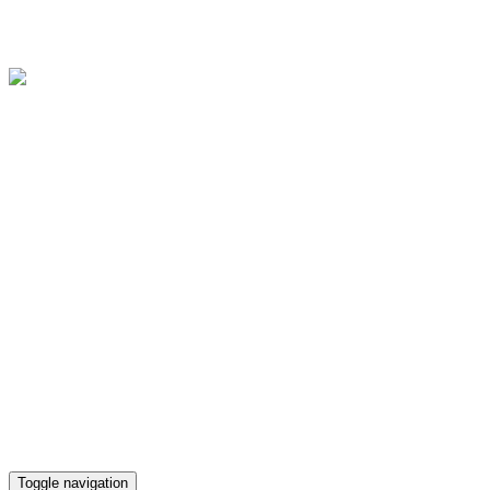
Областное государственное бюджетное учреждение культуры
"Культурно-досуговый центр "Губернский"
Версия для слабовидящих
Телефон кассы
(4812) 38-90-02
Toggle navigation