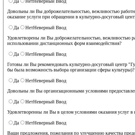
Да
Нет
Неверный Ввод
Довольны ли Вы доброжелательностью, вежливостью работн
оказание услуги при обращении в культурно-досуговый цент
Да
Нет
Неверный Ввод
Удовлетворены ли Вы доброжелательностью, вежливостью работников культурно-досугового центра "Губернский" при
использовании дистанционных форм взаимодействия?
Да
Нет
Неверный Ввод
Готовы ли Вы рекомендовать культурно-досуговый центр "Губернский" родственникам и знакомым (могли бы ее 
бы была возможность выбора организации сферы культуры)?
Да
Нет
Неверный Ввод
Довольны ли Вы организационными условиями предоставлени
Да
Нет
Неверный Ввод
Удовлетворенны ли Вы в целом условиями оказа
Да
Нет
Неверный Ввод
Ваши предложения, пожелания по улучшению качества предо