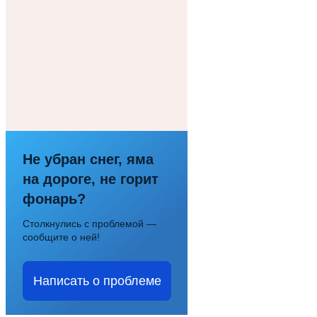
Не убран снег, яма
на дороге, не горит
фонарь?
Столкнулись с проблемой —
сообщите о ней!
Написать о проблеме