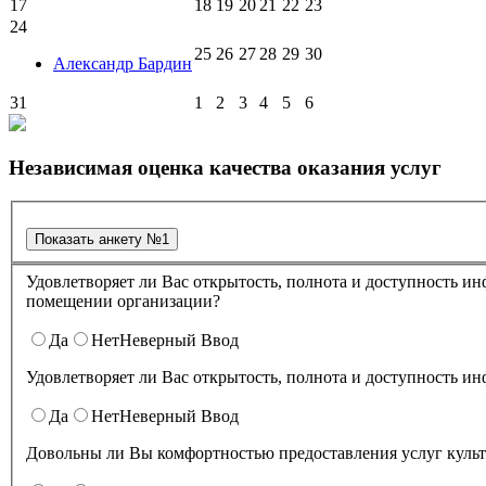
17
18
19
20
21
22
23
24
25
26
27
28
29
30
Александр Бардин
31
1
2
3
4
5
6
Независимая оценка качества оказания услуг
Удовлетворяет ли Вас открытость, полнота и доступность информации о деятельности в культурно-досуговом центре "Губернский" , размещенная на информационных стендах в
помещении организации?
Да
Нет
Неверный Ввод
Да
Нет
Неверный Ввод
Довольны ли Вы комфортностью предоставления услуг куль