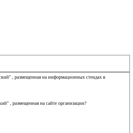
Удовлетворяет ли Вас открытость, полнота и доступность информации о деятельности культурно-досугового центра "Губернский" , размещенная на сайте организации?