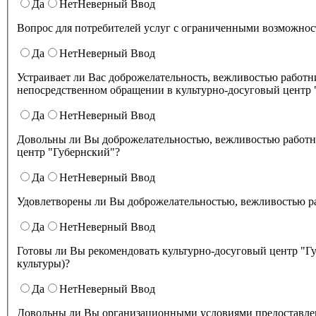
Да
Нет
Неверный Ввод
Вопрос для потребителей услуг с ограниченными возможност
Да
Нет
Неверный Ввод
Устраивает ли Вас доброжелательность, вежливостью работников организации культуры, обеспечивающих первичный контакт и информирование получателя услуги при
непосредственном обращении в культурно-досуговый центр 
Да
Нет
Неверный Ввод
Довольны ли Вы доброжелательностью, вежливостью работни
центр "Губернский"?
Да
Нет
Неверный Ввод
Удовлетворены ли Вы доброжелательностью
Да
Нет
Неверный Ввод
Готовы ли Вы рекомендовать культурно-досуговый центр "Губернский" родственникам и знакомым (могли бы ее рекомендовать, если бы была возможност
культуры)?
Да
Нет
Неверный Ввод
Довольны ли Вы организационными условиями предоставлени