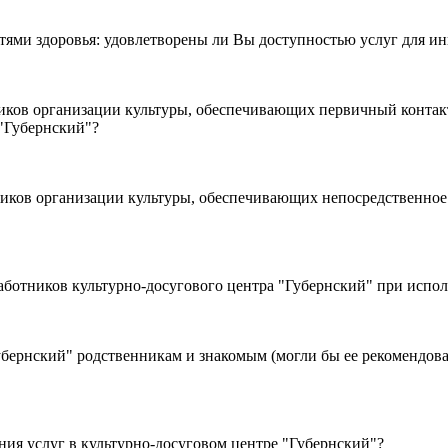
ями здоровья: удовлетворены ли Вы доступностью услуг для ин
"Губернский"?
ков организации культуры, обеспечивающих непосредственное 
, вежливостью работников культурно-досугового центра "Губернский" п
ь выбора организации сферы
я услуг в культурно-досуговом центре "Губернский"?