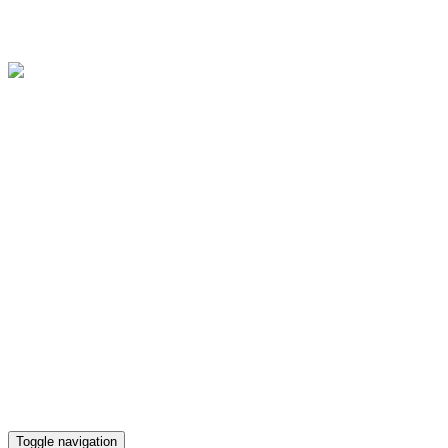
Областное государственное бюджетное учреждение культуры
"Культурно-досуговый центр "Губернский"
Версия для слабовидящих
Телефон кассы
(4812) 38-90-02
Toggle navigation