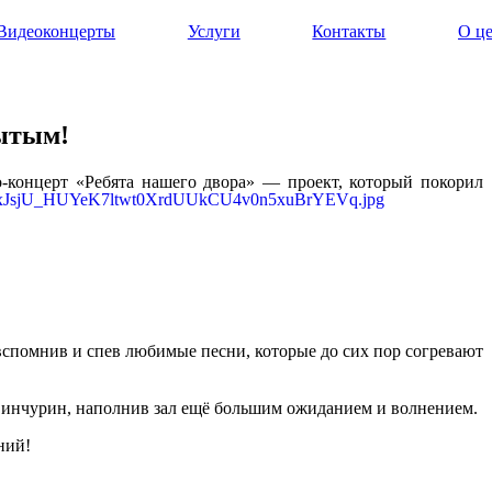
Видеоконцерты
Услуги
Контакты
О ц
рытым!
о-концерт «Ребята нашего двора» — проект, который покорил
 вспомнив и спев любимые песни, которые до сих пор согревают
инчурин, наполнив зал ещё большим ожиданием и волнением.
ний!