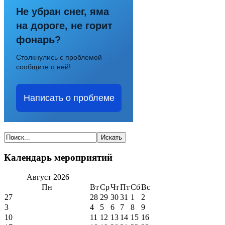
Не убран снег, яма
на дороге, не горит
фонарь?
Столкнулись с проблемой —
сообщите о ней!
Написать о проблеме
Календарь мероприятий
Август
2026
Пн
Вт
Ср
Чт
Пт
Сб
Вс
27
28
29
30
31
1
2
3
4
5
6
7
8
9
10
11
12
13
14
15
16