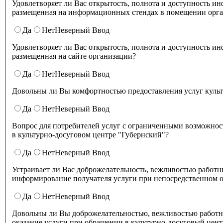
Удовлетворяет ли Вас открытость, полнота и доступность информации о деятельности в культурно-досуговом центре "Губернский" ,
размещенная на информационных стендах в помещении о
Да
Нет
Неверный Ввод
Удовлетворяет ли Вас открытость, полнота и доступность информации о деятельности культурно-досугового центра "Губернский" ,
размещенная на сайте организации?
Да
Нет
Неверный Ввод
Довольны ли Вы комфортностью предоставления услуг куль
Да
Нет
Неверный Ввод
Вопрос для потребителей услуг с ограниченными возможнос
в культурно-досуговом центре "Губернский"?
Да
Нет
Неверный Ввод
Устраивает ли Вас доброжелательность, вежливостью работников организации культуры, обеспечивающих первичный контакт и
информирование получателя услуги при непосредственном о
Да
Нет
Неверный Ввод
Довольны ли Вы доброжелательностью, вежливостью работн
оказание услуги при обращении в культурно-досуговый цент