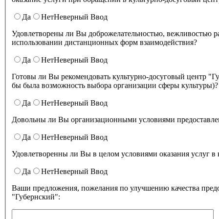
Да
Нет
Неверный Ввод
Удовлетворены ли Вы доброжелательностью, вежливостью работников культурно-досугового центра "Губернский" при
использовании дистанционных форм взаимодействия?
Да
Нет
Неверный Ввод
Готовы ли Вы рекомендовать культурно-досуговый центр "Губернский" родственникам и знакомым (могли бы ее 
бы была возможность выбора организации сферы культуры)?
Да
Нет
Неверный Ввод
Довольны ли Вы организационными условиями предоставлени
Да
Нет
Неверный Ввод
Удовлетворенны ли Вы в целом условиями оказа
Да
Нет
Неверный Ввод
Ваши предложения, пожелания по улучшению качества предо
"Губернский":