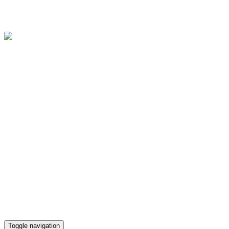
Областное государственное бюджетное учреждение культуры
"Культурно-досуговый центр "Губернский"
Версия для слабовидящих
Телефон кассы
(4812) 38-90-02
Toggle navigation