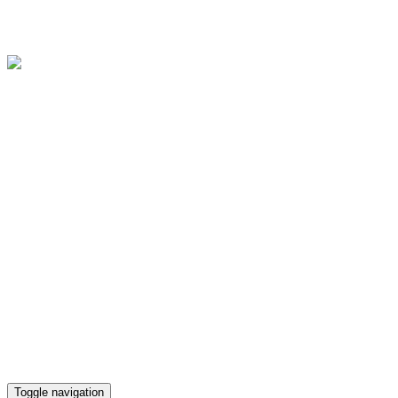
Областное государственное бюджетное учреждение культуры
"Культурно-досуговый центр "Губернский"
Версия для слабовидящих
Телефон кассы
(4812) 38-90-02
Toggle navigation