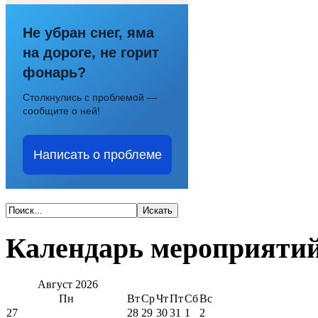
Не убран снег, яма
на дороге, не горит
фонарь?
Столкнулись с проблемой —
сообщите о ней!
Написать о проблеме
Календарь мероприяти
Август
2026
Пн
Вт
Ср
Чт
Пт
Сб
Вс
27
28
29
30
31
1
2