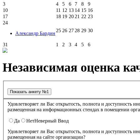
3
4
5
6
7
8
9
10
11
12
13
14
15
16
17
18
19
20
21
22
23
24
25
26
27
28
29
30
Александр Бардин
31
1
2
3
4
5
6
Независимая оценка кач
Удовлетворяет ли Вас открытость, полнота и доступность информации о деятельности в культурно-досуговом центре "Губернский" ,
размещенная на информационных стендах в помещении о
Да
Нет
Неверный Ввод
Удовлетворяет ли Вас открытость, полнота и доступность информации о деятельности культурно-досугового центра "Губернский" ,
размещенная на сайте организации?