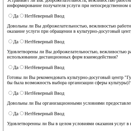
Устраивает ли Вас доброжелательность, вежливостью работников организации культуры, обеспечивающих первичный контакт и
информирование получателя услуги при непосредственном о
Да
Нет
Неверный Ввод
Довольны ли Вы доброжелательностью, вежливостью работн
оказание услуги при обращении в культурно-досуговый цент
Да
Нет
Неверный Ввод
Удовлетворены ли Вы доброжелательностью, вежливостью работников культурно-досугового центра "Губернский" при
использовании дистанционных форм взаимодействия?
Да
Нет
Неверный Ввод
Готовы ли Вы рекомендовать культурно-досуговый центр "Губернский" родственникам и знакомым (могли бы ее 
бы была возможность выбора организации сферы культуры)?
Да
Нет
Неверный Ввод
Довольны ли Вы организационными условиями предоставлени
Да
Нет
Неверный Ввод
Удовлетворенны ли Вы в целом условиями оказа