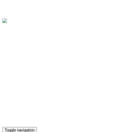
Областное государственное бюджетное учреждение культуры
"Культурно-досуговый центр "Губернский"
Версия для слабовидящих
Телефон кассы
(4812) 38-90-02
Toggle navigation