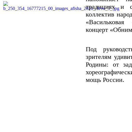
традициях и с
коллектив наро
«Васильковая
концерт «Обним
Под руководс
зрителям удиви
Родины: от за
хореографичес
мощь России.