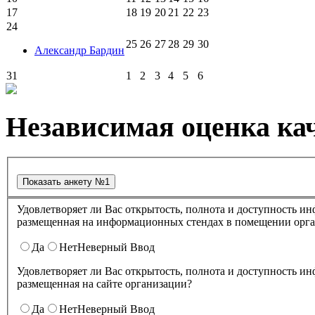
17
18
19
20
21
22
23
24
25
26
27
28
29
30
Александр Бардин
31
1
2
3
4
5
6
Независимая оценка кач
Удовлетворяет ли Вас открытость, полнота и доступность информации о деятельности в культурно-досуговом центре "Губернский" ,
размещенная на информационных стендах в помещении о
Да
Нет
Неверный Ввод
Удовлетворяет ли Вас открытость, полнота и доступность информации о деятельности культурно-досугового центра "Губернский" ,
размещенная на сайте организации?
Да
Нет
Неверный Ввод