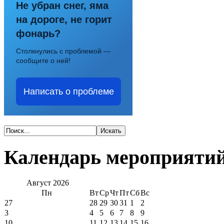
Не убран снег, яма
на дороге, не горит
фонарь?
Столкнулись с проблемой —
сообщите о ней!
Написать о проблеме
Календарь мероприяти
Август
2026
Пн
Вт
Ср
Чт
Пт
Сб
Вс
27
28
29
30
31
1
2
3
4
5
6
7
8
9
10
11
12
13
14
15
16