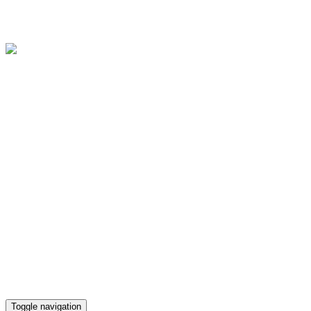
Областное государственное бюджетное учреждение культуры
"Культурно-досуговый центр "Губернский"
Версия для слабовидящих
Телефон кассы
(4812) 38-90-02
Toggle navigation