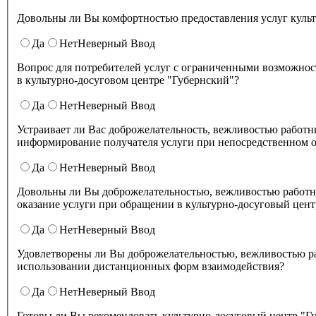
Довольны ли Вы комфортностью предоставления услуг куль
Да
Нет
Неверный Ввод
Вопрос для потребителей услуг с ограниченными возможнос
в культурно-досуговом центре "Губернский"?
Да
Нет
Неверный Ввод
Устраивает ли Вас доброжелательность, вежливостью работников организации культуры, обеспечивающих первичный контакт и
информирование получателя услуги при непосредственном о
Да
Нет
Неверный Ввод
Довольны ли Вы доброжелательностью, вежливостью работн
оказание услуги при обращении в культурно-досуговый цент
Да
Нет
Неверный Ввод
Удовлетворены ли Вы доброжелательностью, вежливостью работников культурно-досугового центра "Губернский" при
использовании дистанционных форм взаимодействия?
Да
Нет
Неверный Ввод
Готовы ли Вы рекомендовать культурно-досуговый центр "Губернский" родственникам и знакомым (могли бы ее 