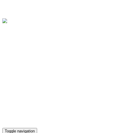
Областное государственное бюджетное учреждение культуры
"Культурно-досуговый центр "Губернский"
Версия для слабовидящих
Телефон кассы
(4812) 38-90-02
Toggle navigation