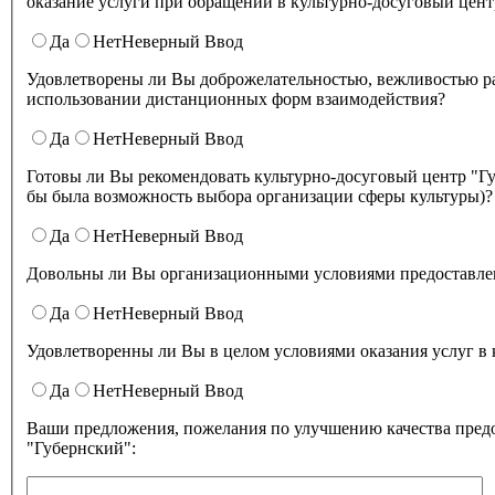
оказание услуги при обращении в культурно-досуговый цент
Да
Нет
Неверный Ввод
Удовлетворены ли Вы доброжелательностью, вежливостью работников культурно-досугового центра "Губернский" при
использовании дистанционных форм взаимодействия?
Да
Нет
Неверный Ввод
Готовы ли Вы рекомендовать культурно-досуговый центр "Губернский" родственникам и знакомым (могли бы ее 
бы была возможность выбора организации сферы культуры)?
Да
Нет
Неверный Ввод
Довольны ли Вы организационными условиями предоставлени
Да
Нет
Неверный Ввод
Удовлетворенны ли Вы в целом условиями оказа
Да
Нет
Неверный Ввод
Ваши предложения, пожелания по улучшению качества предо
"Губернский":