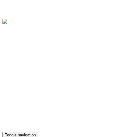
Областное государственное бюджетное учреждение культуры
"Культурно-досуговый центр "Губернский"
Версия для слабовидящих
Телефон кассы
(4812) 38-90-02
Toggle navigation