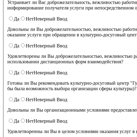
Устраивает ли Вас доброжелательность, вежливостью работников организации культуры, обеспечивающих первичный контакт и
информирование получателя услуги при непосредственном о
Да
Нет
Неверный Ввод
Довольны ли Вы доброжелательностью, вежливостью работн
оказание услуги при обращении в культурно-досуговый цент
Да
Нет
Неверный Ввод
Удовлетворены ли Вы доброжелательностью, вежливостью работников культурно-досугового центра "Губернский" при
использовании дистанционных форм взаимодействия?
Да
Нет
Неверный Ввод
Готовы ли Вы рекомендовать культурно-досуговый центр "Губернский" родственникам и знакомым (могли бы ее 
бы была возможность выбора организации сферы культуры)?
Да
Нет
Неверный Ввод
Довольны ли Вы организационными условиями предоставлени
Да
Нет
Неверный Ввод
Удовлетворенны ли Вы в целом условиями оказа