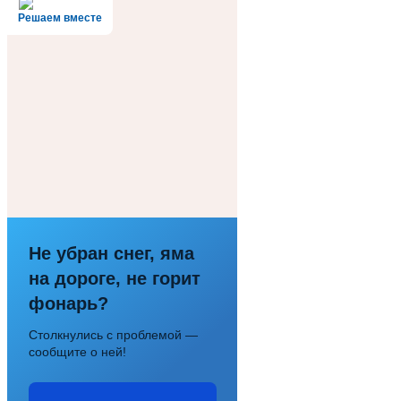
Решаем вместе
Не убран снег, яма
на дороге, не горит
фонарь?
Столкнулись с проблемой —
сообщите о ней!